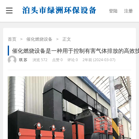
登陆
注册
首页
>
催化燃烧设备
>
正文
催化燃烧设备是一种用于控制有害气体排放的高效
·
·
·
·
琪 苏
浏览 572
点赞 0
评论 0
2年前 (2024-03-07)