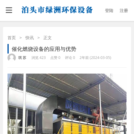
登陆
注册
首页
>
快讯
>
正文
催化燃烧设备的应用与优势
·
·
·
·
琪 苏
浏览 423
点赞 0
评论 0
2年前 (2024-03-05)