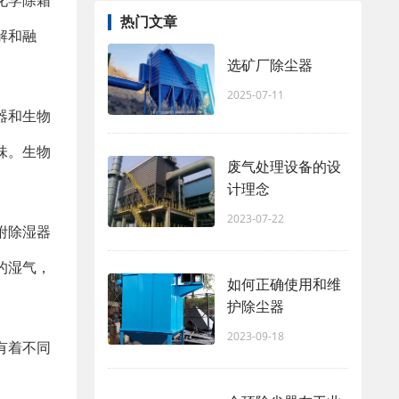
化学除霜
热门文章
解和融
选矿厂除尘器
2025-07-11
器和生物
味。生物
废气处理设备的设
计理念
2023-07-22
附除湿器
的湿气，
如何正确使用和维
护除尘器
2023-09-18
有着不同