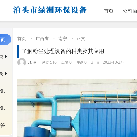
首页
公司
首页
>
广西省
>
南宁
>
正文
首页
了解粉尘处理设备的种类及其应用
类
·
·
·
·
琪 苏
浏览 516
点赞 0
评论 0
3年前 (2023-10-27)
录
资讯
快讯
问答