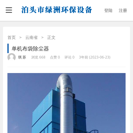
登陆
注册
首页
>
云南省
>
正文
单机布袋除尘器
·
·
·
·
琪 苏
浏览 668
点赞 0
评论 0
3年前 (2023-06-23)