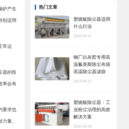
热门文章
锅炉产生
塑烧板除尘器适用
特别适用
什么行业
2026-05-27
正常运
钢厂白灰窑专用高
温氟美斯除尘布袋
高温除尘器滤袋
尘器的投
2023-06-21
效率会有
塑烧板除尘器：工
业粉尘治理的高效
的要求也
解决方案
献力量。
2026-03-30