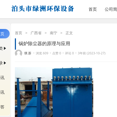
首页
公司
首页
>
广西省
>
南宁
>
正文
首页
锅炉除尘器的原理与应用
类
·
·
·
·
琪 苏
浏览 609
点赞 0
评论 0
3年前 (2023-10-27)
录
资讯
快讯
问答