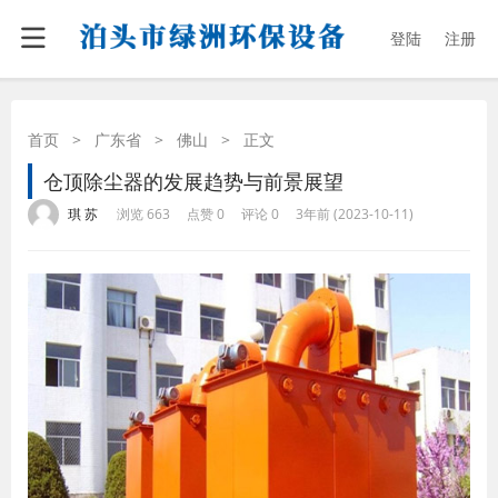
登陆
注册
首页
>
广东省
>
佛山
>
正文
仓顶除尘器的发展趋势与前景展望
·
·
·
·
琪 苏
浏览 663
点赞 0
评论 0
3年前 (2023-10-11)