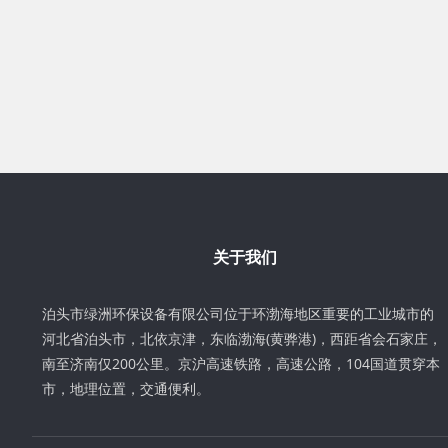
关于我们
泊头市绿洲环保设备有限公司位于环渤海地区重要的工业城市的
河北省泊头市，北依京津，东临渤海(黄骅港)，西距省会石家庄，
南至济南仅200公里。京沪高速铁路，高速公路，104国道贯穿本
市，地理位置，交通便利。