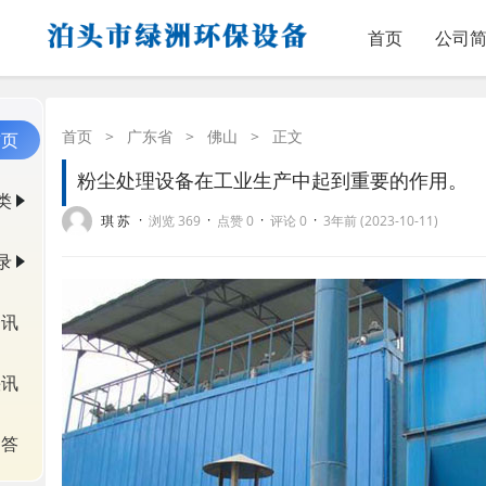
首页
公司
首页
>
广东省
>
佛山
>
正文
首页
粉尘处理设备在工业生产中起到重要的作用。
类
·
·
·
·
琪 苏
浏览 369
点赞 0
评论 0
3年前 (2023-10-11)
录
资讯
快讯
问答