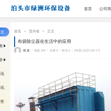
首页
公司
首页
>
贵州省
>
正文
首页
布袋除尘器在生活中的应用
类
·
·
·
·
琪 苏
浏览 395
点赞 0
评论 0
3年前 (2023-09-17)
录
资讯
快讯
问答