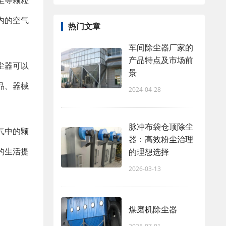
尘等颗粒
内的空气
热门文章
车间除尘器厂家的
产品特点及市场前
尘器可以
景
品、器械
2024-04-28
脉冲布袋仓顶除尘
气中的颗
器：高效粉尘治理
的生活提
的理想选择
2026-03-13
。
煤磨机除尘器