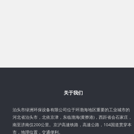
关于我们
泊头市绿洲环保设备有限公司位于环渤海地区重要的工业城市的
河北省泊头市，北依京津，东临渤海(黄骅港)，西距省会石家庄，
南至济南仅200公里。京沪高速铁路，高速公路，104国道贯穿本
市，地理位置，交通便利。