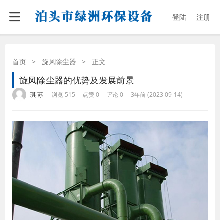
登陆
注册
首页
>
旋风除尘器
>
正文
旋风除尘器的优势及发展前景
·
·
·
·
琪 苏
浏览 515
点赞 0
评论 0
3年前 (2023-09-14)