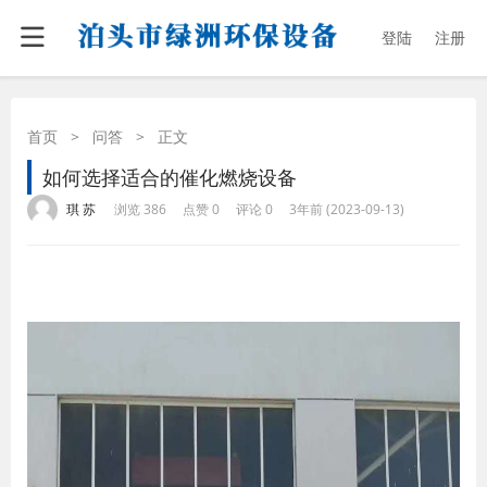
登陆
注册
首页
>
问答
>
正文
如何选择适合的催化燃烧设备
·
·
·
·
琪 苏
浏览 386
点赞 0
评论 0
3年前 (2023-09-13)