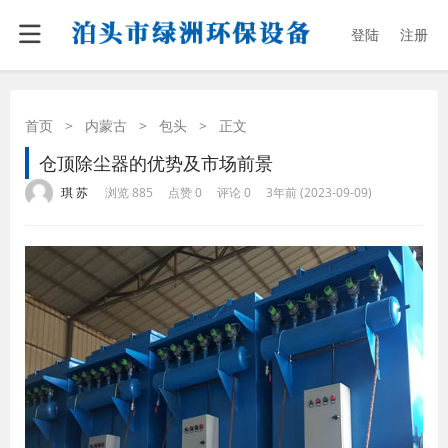
登陆
注册
首页
>
内蒙古
>
包头
>
正文
仓顶除尘器的优势及市场前景
·
·
·
·
琪 苏
浏览 885
点赞 0
评论 0
3年前 (2023-09-09)