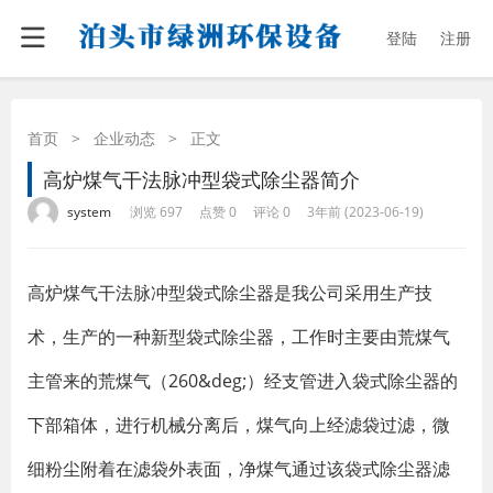
登陆
注册
首页
>
企业动态
>
正文
高炉煤气干法脉冲型袋式除尘器简介
·
·
·
·
system
浏览 697
点赞 0
评论 0
3年前 (2023-06-19)
高炉煤气干法脉冲型袋式除尘器是我公司采用生产技
术，生产的一种新型袋式除尘器，工作时主要由荒煤气
主管来的荒煤气（260&deg;）经支管进入袋式除尘器的
下部箱体，进行机械分离后，煤气向上经滤袋过滤，微
细粉尘附着在滤袋外表面，净煤气通过该袋式除尘器滤