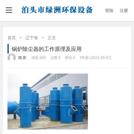
登陆
注册
首页
>
辽宁省
>
正文
锅炉除尘器的工作原理及应用
·
·
·
·
琪 苏
浏览 680
点赞 0
评论 0
3年前 (2023-09-07)