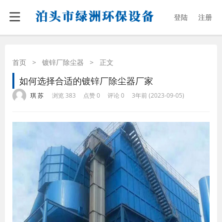
登陆
注册
首页
>
镀锌厂除尘器
>
正文
如何选择合适的镀锌厂除尘器厂家
·
·
·
·
琪 苏
浏览 383
点赞 0
评论 0
3年前 (2023-09-05)