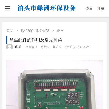
登陆
注册
首页
>
除尘配件-除尘骨架
>
正文
除尘配件的作用及常见种类
·
·
·
·
琪 苏
浏览 833
点赞 0
评论 0
3年前 (2023-08-28)