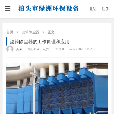
登陆
注册
首页
>
滤筒除尘器
>
正文
滤筒除尘器的工作原理和应用
·
·
·
·
琪 苏
浏览 494
点赞 0
评论 0
3年前 (2023-08-25)