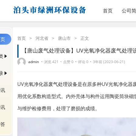
首页
公司
首页
>
河北省
>
唐山市
>
正文
首页
【唐山废气处理设备】UV光氧净化器废气处理
类
·
·
·
·
admin
浏览 421
点赞 0
评论 0
3年前 (2023-06-21)
录
UV光氧净化器
废气处理设备
是在原多种UV光氧净化器
资讯
用优化系数构造型式。内外壳体与构件运用陶瓷筒块砌
快讯
与维护检修费用，处理了磨损的成绩。
问答