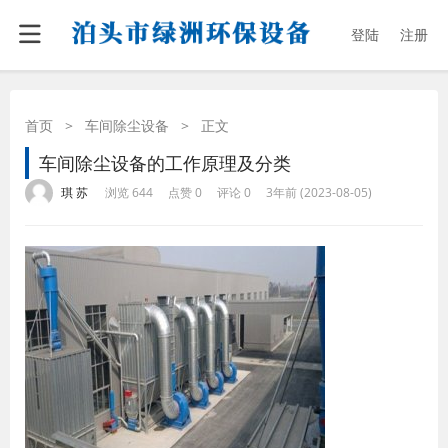
登陆
注册
首页
>
车间除尘设备
>
正文
车间除尘设备的工作原理及分类
·
·
·
·
琪 苏
浏览 644
点赞 0
评论 0
3年前 (2023-08-05)