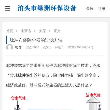
登陆
注册
首页
>
山西省
>
太原
>
正文
脉冲布袋除尘器的过滤方法
·
·
·
·
琪 苏
浏览 1024
点赞 0
评论 0
3年前 (2023-07-25)
脉冲袋式除尘器采用间歇停风脉冲喷射除尘技术，克服
了常规
脉冲除尘器
的缺点，除尘能力强，除尘效率高，
经济效益好。脉冲袋式除尘器的过滤方式是什么？