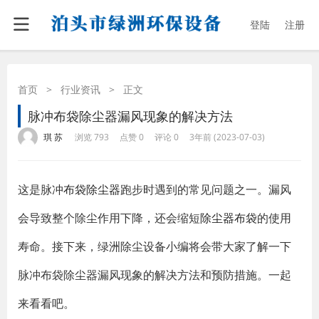
登陆
注册
首页
>
行业资讯
>
正文
脉冲布袋除尘器漏风现象的解决方法
·
·
·
·
琪 苏
浏览 793
点赞 0
评论 0
3年前 (2023-07-03)
这是脉冲
布袋除尘器
跑步时遇到的常见问题之一。漏风
会导致整个除尘作用下降，还会缩短
除尘器布袋
的使用
寿命。接下来，绿洲除尘设备小编将会带大家了解一下
脉冲布袋除尘器漏风现象的解决方法和预防措施。一起
来看看吧。