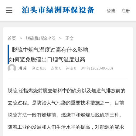
登陆
注册
首页
>
脱硫脱硝除尘器
>
正文
脱硫中烟气温度过高有什么影响,
如何避免脱硫出口烟气温度过高
·
·
·
·
琪 苏
浏览 838
点赞 0
评论 0
3年前 (2023-06-30)
脱硫,泛指燃烧前脱去燃料中的硫分以及烟道气排放前的
去硫过程。是防治大气污染的重要技术措施之一。目前
脱硫方法一般有燃烧前、燃烧中和燃烧后脱硫等三种。
随着工业的发展和人们生活水平的提高，对能源的渴求