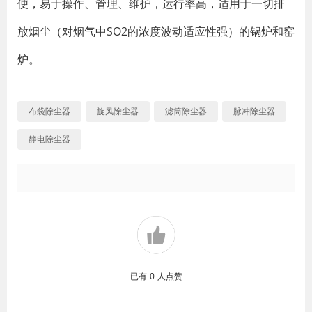
便，易于操作、管理、维护，运行率高，适用于一切排
放烟尘（对烟气中SO2的浓度波动适应性强）的锅炉和窑
炉。
布袋除尘器
旋风除尘器
滤筒除尘器
脉冲除尘器
静电除尘器
已有
0
人点赞