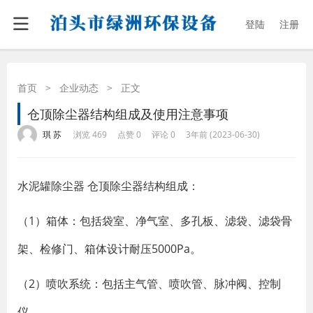
登陆
注册
首页
>
企业动态
>
正文
仓顶除尘器结构组成及使用注意事项
·
·
·
·
琪 苏
浏览 469
点赞 0
评论 0
3年前 (2023-06-30)
水泥罐除尘器 仓顶除尘器结构组成：
（1）箱体：包括袋室、净气室、多孔板、滤袋、滤袋骨
架、检修门、箱体设计耐压5000Pa。
（2）喷吹系统：包括主气管、喷吹管、脉冲阀、控制
仪。