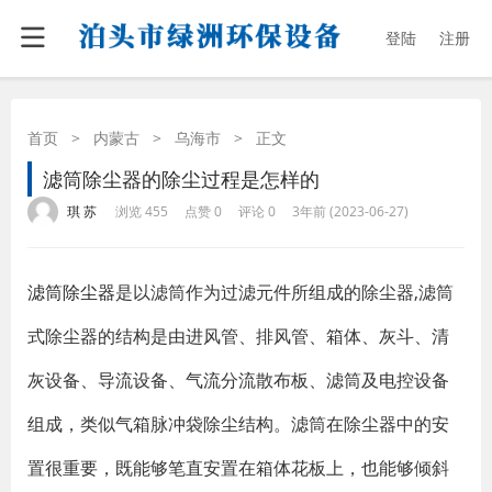
登陆
注册
首页
>
内蒙古
>
乌海市
>
正文
滤筒除尘器的除尘过程是怎样的
·
·
·
·
琪 苏
浏览 455
点赞 0
评论 0
3年前 (2023-06-27)
滤筒除尘器
是以滤筒作为过滤元件所组成的除尘器,滤筒
式除尘器的结构是由进风管、排风管、箱体、灰斗、清
灰设备、导流设备、气流分流散布板、滤筒及电控设备
组成，类似气箱脉冲袋除尘结构。滤筒在除尘器中的安
置很重要，既能够笔直安置在箱体花板上，也能够倾斜