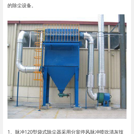
的除尘设备。
1、脉冲120型袋式除尘器采用分室停风脉冲喷吹清灰技