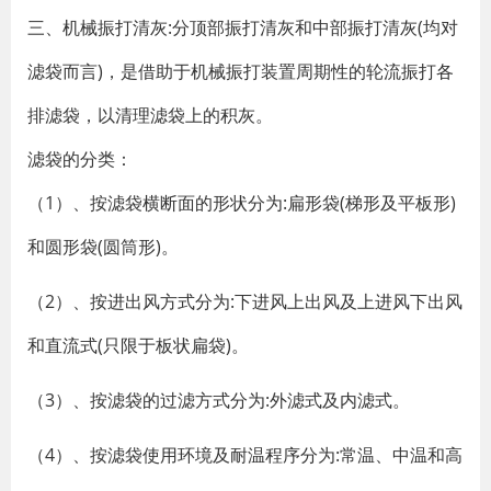
三、机械振打清灰:分顶部振打清灰和中部振打清灰(均对
滤袋而言)，是借助于机械振打装置周期性的轮流振打各
排滤袋，以清理滤袋上的积灰。
滤袋的分类：
（1）、按滤袋横断面的形状分为:扁形袋(梯形及平板形)
和圆形袋(圆筒形)。
（2）、按进出风方式分为:下进风上出风及上进风下出风
和直流式(只限于板状扁袋)。
（3）、按滤袋的过滤方式分为:外滤式及内滤式。
（4）、按滤袋使用环境及耐温程序分为:常温、中温和高