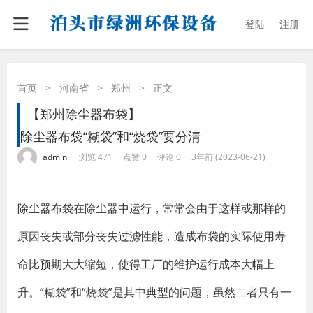
登陆
注册
首页
>
河南省
>
郑州
>
正文
【郑州除尘器布袋】
除尘器布袋“糊袋”和“烧袋”要分清
·
·
·
·
admin
浏览 471
点赞 0
评论 0
3年前 (2023-06-21)
除尘器布袋
在除尘器中运行，常常会由于这样或那样的
原因丧失或部分丧失过滤性能，造成布袋的实际使用寿
命比预期大大缩短，使得工厂的维护运行成本大幅上
升。“糊袋”和“烧袋”是其中典型的问题，虽然二者只有一