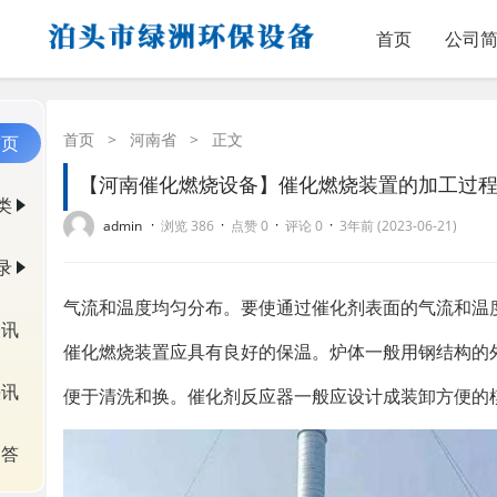
首页
公司
首页
>
河南省
>
正文
首页
【河南催化燃烧设备】催化燃烧装置的加工过
类
·
·
·
·
admin
浏览 386
点赞 0
评论 0
3年前 (2023-06-21)
录
气流和温度均匀分布。要使通过催化剂表面的气流和温
资讯
催化燃烧装置应具有良好的保温。炉体一般用钢结构的
快讯
便于清洗和换。催化剂反应器一般应设计成装卸方便的
问答