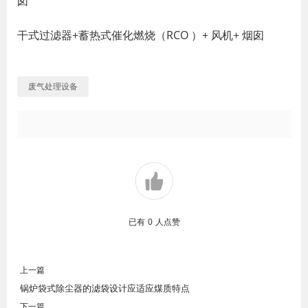
囱
干式过滤器+蓄热式催化燃烧（RCO ）+ 风机+ 烟囱
废气处理设备
已有
0
人点赞
上一篇
锅炉袋式除尘器的滤袋设计应适应煤质特点
下一篇