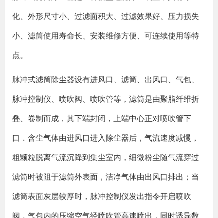
化、外形尺寸小、过滤面积大、过滤效果好、压力损失
小、滤筒使用寿命长、安装维修方便、可连续使用等特
点。
脉冲式滤筒除尘器设有进风口、滤筒、出风口、气包、
脉冲控制仪、喷吹阀、喷吹管等，滤筒是由聚脂纤维折
叠、卷制而成，其下端封闭，上端中心正对喷吹管下
口．含尘气体由进风口进入除尘器后，气流速度减慢，
粗颗粒脱离气流沉降到集尘室内，细微粉尘随气流穿过
滤筒时被阻于滤筒外表面，洁净气体由出风口排出；当
滤筒表面灰层较厚时，脉冲控制仪发出指令开启喷吹
阀，气包内的压缩空气经喷吹管高速喷出，同时诱导数