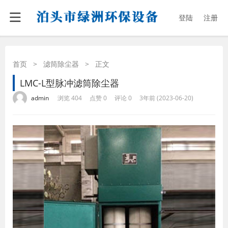
登陆
注册
首页
>
滤筒除尘器
>
正文
LMC-L型脉冲滤筒除尘器
·
·
·
·
admin
浏览 404
点赞 0
评论 0
3年前 (2023-06-20)