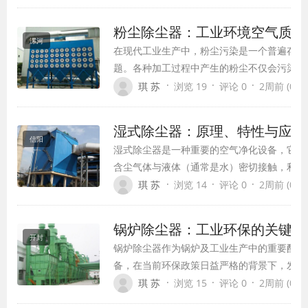
备。本文将全面介绍布袋除尘器的工作原理、
点、技术优势、应用领域及运行维护要点，帮
粉尘除尘器：工业环境空气质量
入了解这一高效除尘设备。
漯河
在现代工业生产中，粉尘污染是一个普遍存在
题。各种加工过程中产生的粉尘不仅会污染工
害工人健康，还会对设备造成损害，甚至引发
·
·
·
琪 苏
浏览 19
评论 0
2周前 (07-2
事故。粉尘除尘器作为治理粉尘污染的关键设
生产中扮演着不可或缺的角色。本文将全面介
湿式除尘器：原理、特性与应用
器的类型、工作原理、应用领域及发展趋势。
信阳
湿式除尘器是一种重要的空气净化设备，它通
含尘气体与液体（通常是水）密切接触，利用
滴、液膜或气泡等介质捕集尘粒，从而达到净
·
·
·
琪 苏
浏览 14
评论 0
2周前 (07-2
体的目的。作为一种高效的多功能除尘设备，
除尘器在现代工业环保领域扮演着不可或缺的
锅炉除尘器：工业环保的关键装
色。
开封
锅炉除尘器作为锅炉及工业生产中的重要配套
备，在当前环保政策日益严格的背景下，发挥
不可替代的作用。随着国家节能减排政策的深
·
·
·
琪 苏
浏览 15
评论 0
2周前 (07-2
推进和对大气污染物总量控制的严格要求，锅