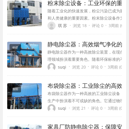
粉末除尘设备：工业环保的重要
展示其在工业安全与环保领域的重要价值。
商丘
随着工业化的快速发展，粉尘污染已成为影响
和人类健康的重要因素。粉末除尘设备作为控
染的有效工具，在工业生产中扮演着至关重要
·
·
·
琪 苏
浏览 18
评论 0
3周前 (07-2
本文将全面介绍粉末除尘设备的工作原理、技
应用领域及发展趋势，展现其在现代工业环保
静电除尘器：高效烟气净化的关
价值。
鹤壁
静电除尘器作为一种高效除尘装置，在现代工
理领域扮演着重要角色。随着环保标准的不断
电除尘技术也在不断发展与创新，为改善大气
·
·
·
suqi
浏览 20
评论 0
3周前 (07-2
提供了有力支撑。本文将全面介绍静电除尘器
理、技术特点、应用现状及未来发展趋势。
布袋除尘器：工业除尘的高效解
洛阳
布袋除尘器作为一种高效的工业除尘设备，在
生产中扮演着不可或缺的角色。它通过物理过
能够有效捕集各种工业生产过程中产生的粉尘
·
·
·
suqi
浏览 21
评论 0
3周前 (07-1
境，改善工作条件，同时回收有价值的物料。
家具厂防静电除尘器：保障安全