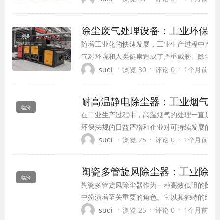
目的。随着环保政策的日益严格和工业排放标
静电除尘器凭借其高效、稳定的特点，已成为
除尘废气处理设备：工业环保的
泥、化工等行业不可或缺的环保设...
朔州
随着工业化的快速发展，工业生产过程中产生
气对环境和人类健康造成了严重威胁。除尘废
作为工业环保的重要装备，其应用和发展对于
·
·
·
suqi
浏览 30
评论 0
1个月前 (07
染、保护生态环境具有重要意义。本文将全面
气处理设备的类型、工作原理、技术特点、应
耐高温静电除尘器：工业烟气净
发展趋势。
临汾
在工业生产过程中，高温烟气的处理一直是环
环保法规的日益严格和企业对可持续发展的追
为一种高效、可靠的烟气净化设备，在工业领
·
·
·
suqi
浏览 25
评论 0
1个月前 (07
将全面介绍耐高温静电除尘器的工作原理、技
护保养等内容，为相关行业提供参考。
陶瓷多管旋风除尘器：工业除尘
临汾
陶瓷多管旋风除尘器作为一种高效低阻的除尘
中扮演着至关重要的角色。它以其独特的结构
能，广泛应用于锅炉烟尘治理、冶金、采矿、
·
·
·
suqi
浏览 25
评论 0
1个月前 (07