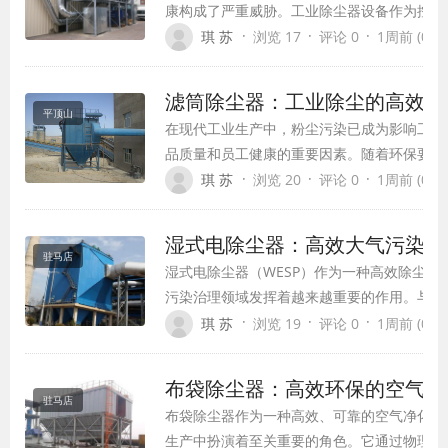
康构成了严重威胁。工业除尘器设备作为控制
生产环境的关键设备，已成为现代工业生产不
·
·
·
琪 苏
浏览 17
评论 0
1周前 (07-3
成部分。这些设备通过物理或化学方法，有效
中的粉尘颗粒，不仅保护了员工的健康，也减
滤筒除尘器：工业除尘的高效解
环境的污染，实现了经济效益与环境效益的双
平顶山
在现代工业生产中，粉尘污染已成为影响工作
品质量和员工健康的重要因素。随着环保要求
高和工业技术的进步，滤筒除尘器作为一种高
·
·
·
琪 苏
浏览 20
评论 0
1周前 (07-3
的除尘设备，正逐渐成为各行业粉尘控制的首
本文将全面介绍滤筒除尘器的工作原理、结构
湿式电除尘器：高效大气污染治
用领域及发展趋势。
驻马店
湿式电除尘器（WESP）作为一种高效除尘设
污染治理领域发挥着越来越重要的作用。与传
相比，湿式电除尘器在处理含湿气体、微细颗
·
·
·
琪 苏
浏览 19
评论 0
1周前 (07-3
面具有独特优势，已成为电力、冶金、化工等
排放的关键技术。
布袋除尘器：高效环保的空气净
驻马店
布袋除尘器作为一种高效、可靠的空气净化设
生产中扮演着至关重要的角色。它通过物理过