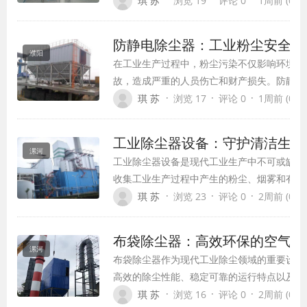
琪 苏
浏览 19
评论 0
1周前 (07-2
尘技术也在不断发展创新，形成了多样化的除
系，满足不同工业场景的需求。
防静电除尘器：工业粉尘安全处
濮阳
在工业生产过程中，粉尘污染不仅影响环境质
故，造成严重的人员伤亡和财产损失。防静电
易爆粉尘环境设计的专业净化设备，凭借其高
·
·
·
琪 苏
浏览 17
评论 0
1周前 (07-2
的除尘性能，成为现代工业生产中不可或缺的
工业除尘器设备：守护清洁生产
漯河
工业除尘器设备是现代工业生产中不可或缺的
收集工业生产过程中产生的粉尘、烟雾和有害
康，防止环境污染，同时还能回收有价值的物
·
·
·
琪 苏
浏览 23
评论 0
2周前 (07-2
发展和环保要求的不断提高，工业除尘器设备
进步和完善。
布袋除尘器：高效环保的空气净
漯河
布袋除尘器作为现代工业除尘领域的重要设备
高效的除尘性能、稳定可靠的运行特点以及广
范围，已成为各类工业生产中不可或缺的环境
·
·
·
琪 苏
浏览 16
评论 0
2周前 (07-2