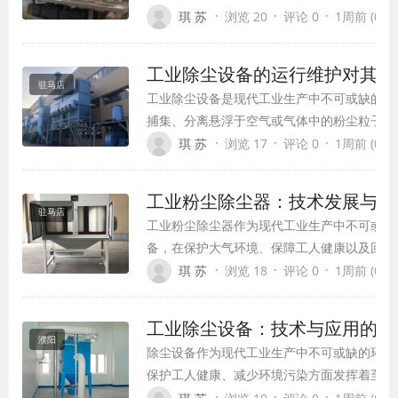
效捕集工业生产过程中产生的各类粉尘，净化
·
·
·
琪 苏
浏览 20
评论 0
1周前 (07-3
环境并保障工人健康。本文将详细介绍布袋除
理、结构特点、技术优势、应用领域以及运行
工业除尘设备的运行维护对其性
驻马店
工业除尘设备是现代工业生产中不可或缺的环
捕集、分离悬浮于空气或气体中的粉尘粒子，
止环境污染，同时回收有价值的物料。随着环
·
·
·
琪 苏
浏览 17
评论 0
1周前 (07-3
和工业技术的快速发展，工业除尘设备种类日
不断拓展，已成为工业生产中不可或缺的配套
工业粉尘除尘器：技术发展与环
驻马店
工业粉尘除尘器作为现代工业生产中不可或缺
备，在保护大气环境、保障工人健康以及回收
方面发挥着重要作用。随着环保要求的不断提
·
·
·
琪 苏
浏览 18
评论 0
1周前 (07-3
技术的持续进步，粉尘除尘器技术也在不断创
展。
工业除尘设备：技术与应用的全
濮阳
除尘设备作为现代工业生产中不可或缺的环保
保护工人健康、减少环境污染方面发挥着至关
用。随着工业化进程的加速和环保要求的不断
·
·
·