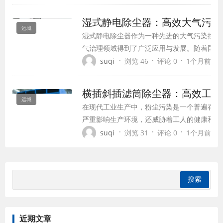
业，成为粉尘污染控制的理想选择。
湿式静电除尘器：高效大气污染
‌运城
湿式静电除尘器作为一种先进的大气污染控制
气治理领域得到了广泛应用与发展。随着国家
提高和排放标准的日益严格，湿式静电除尘器
·
·
·
suqi
浏览 46
评论 0
1个月前 (07
运行、多功能净化等特点，已成为火电厂、钢
现超低排放和大气环境改善的关键技术选择。
横插斜插滤筒除尘器：高效工业
‌运城
在现代工业生产中，粉尘污染是一个普遍存在
严重影响生产环境，还威胁着工人的健康和安
的不断提高和工业技术的进步，横插斜插滤筒
·
·
·
suqi
浏览 31
评论 0
1个月前 (07
效、节能的除尘设备，正逐渐成为工业除尘领
近期文章