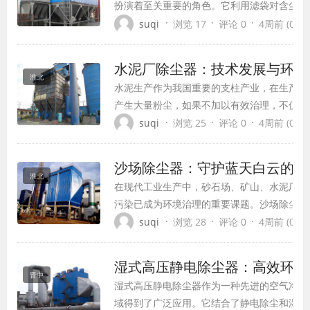
扮演着至关重要的角色。它利用滤袋对含尘气
滤分离，将粉尘截留在滤袋表面，使干净气体
·
·
·
suqi
浏览 17
评论 0
4周前 (07-1
排出，从而达到净化空气的目的。随着环保要
提高，布袋除尘器以其除尘效率高、适应性强
水泥厂除尘器：技术发展与环保
靠等优点，在建材、冶金、矿山、化工、煤炭
淮北
水泥生产作为我国重要的支柱产业，在生产过
域得到了广泛...
产生大量粉尘，如果不加以有效治理，不仅会
严重的环境污染，还会导致原材料浪费和设备
·
·
·
suqi
浏览 25
评论 0
4周前 (07-1
损。据统计，水泥生产过程中的粉尘总排放量
过总产量的5%左右，这些飘散的粉尘都是成
沙场除尘器：守护蓝天白云的重
和各生产环节的中间产品，对操作工人的身体
淮北
在现代工业生产中，砂石场、矿山、水泥厂等
康、大气环境、农作物生长以及机械设备运...
污染已成为环境治理的重要课题。沙场除尘器
放的关键设备，在保护生态环境、保障人体健
·
·
·
suqi
浏览 28
评论 0
4周前 (07-1
可替代的作用。本文将全面介绍沙场除尘器的
理、技术特点及应用优势，为相关行业提供参
湿式高压静电除尘器：高效环保
晋中
湿式高压静电除尘器作为一种先进的空气净化
域得到了广泛应用。它结合了静电除尘和湿式