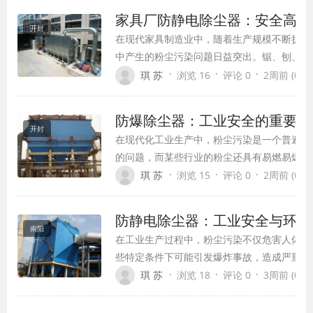
除尘器已成为减少烟尘排放、改善空气质量的
家具厂防静电除尘器：安全高效
键环保装备。
开封
在现代家具制造业中，随着生产规模不断扩大
中产生的粉尘污染问题日益突出。锯、刨、切
仅严重污染作业环境，危害工人健康，还因其
·
·
·
琪 苏
浏览 16
评论 0
2周前 (07-2
厂防静电除尘器作为专业解决这一问题的设备
性能表现，已成为现代木工生产车间必不可少
防爆除尘器：工业安全的重要保
开封
在现代化工业生产中，粉尘污染是一个普遍存
的问题，而某些行业的粉尘还具有易燃易爆的
性，给生产安全带来了严重威胁。防爆除尘器
·
·
·
琪 苏
浏览 15
评论 0
2周前 (07-2
为一种专门处理易燃易爆粉尘的专业设备，在
障工业生产安全方面发挥着不可替代的作用。
防静电除尘器：工业安全与环保
文将全面介绍防爆除尘器的原理、结构特点、
南阳
在工业生产过程中，粉尘污染不仅危害人体健
全措施及应用领域，为相关行业提供参考。
些特定条件下可能引发爆炸事故，造成严重的
财产损失。防静电除尘器作为一种高效、安全
·
·
·
琪 苏
浏览 18
评论 0
3周前 (07-2
备，已成为现代工业生产中不可或缺的环保装
全面介绍防静电除尘器的原理、特点、应用及