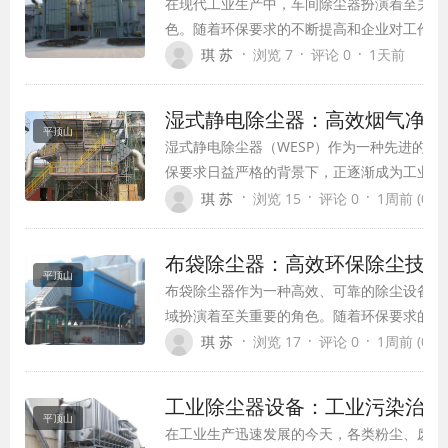
在现代工业生产中，车间除尘器扮演着至关重
色。随着环保要求的不断提高和企业对工作环
求的提升，高效的车间除尘系统已成为各类工
·
·
·
琪 苏
浏览 7
评论 0
1天前
标配设备。本文将全面介绍车间除尘器的种类
理、技术特点及应用领域，帮助企业选择合适
湿式静电除尘器：高效烟气净化
决方案。
平顶山
湿式静电除尘器（WESP）作为一种先进的烟
保要求日益严格的背景下，正逐渐成为工业领
行业不可或缺的环保技术。本文将全面介绍湿
·
·
·
琪 苏
浏览 15
评论 0
1周前 (08-0
理、技术特点、应用优势及发展前景。
布袋除尘器：高效环保除尘技术
平顶山
布袋除尘器作为一种高效、可靠的除尘设备，
域扮演着至关重要的角色。随着环保要求的不
器凭借其卓越的除尘性能和广泛的应用范围，
·
·
·
琪 苏
浏览 17
评论 0
1周前 (08-0
粉尘污染的首选设备。
工业除尘器设备：工业污染治理
平顶山
在工业生产迅速发展的今天，各类粉尘、废气