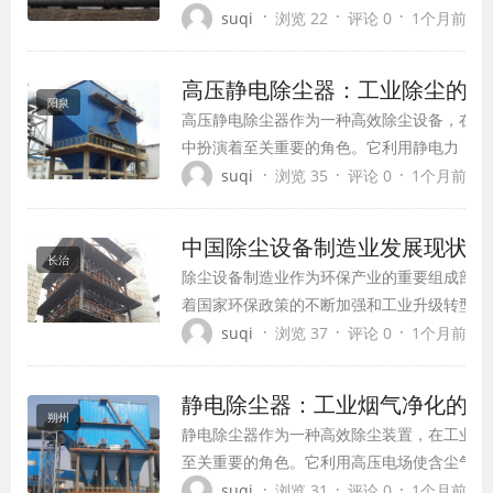
去除烟气中的粉尘颗粒、有害气体以及微生物
·
·
·
suqi
浏览 22
评论 0
1个月前 (07
供了可靠的技术支持。
高压静电除尘器：工业除尘的高
阳泉
高压静电除尘器作为一种高效除尘设备，在现
中扮演着至关重要的角色。它利用静电力（库
的粉尘或液滴分离出来，也被称为电除尘器或
·
·
·
suqi
浏览 35
评论 0
1个月前 (07
工业化的快速发展，环境污染问题日益突出，
凭借其高效、可靠、经济等特点，已成为冶金
中国除尘设备制造业发展现状与
建材、轻工等多个行业不可或缺的...
长治
除尘设备制造业作为环保产业的重要组成部分
着国家环保政策的不断加强和工业升级转型的
呈现出蓬勃发展的态势。从传统除尘设备制造
·
·
·
suqi
浏览 37
评论 0
1个月前 (07
系统集成，从单一产品生产到提供全方位污染
案，中国除尘设备制造企业已经形成了一支规
静电除尘器：工业烟气净化的高
术成熟、服务完善的专业队伍。
朔州
静电除尘器作为一种高效除尘装置，在工业生
至关重要的角色。它利用高压电场使含尘气体
电，并在电场力作用下被集尘极板捕获，从而
·
·
·
suqi
浏览 31
评论 0
1个月前 (07