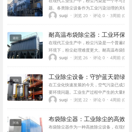
在现代工业生产中，粉尘污染是一个不可忽视
题。各类除尘设备作为工业污染治理的关键装
环境、保障人体健康以及回收有用资源方面发
·
·
·
suqi
浏览 20
评论 0
3周前 (07-1
用。随着环保要求的日益严格和技术的不断进
备已经发展成为种类多样、功能完善的工业环
耐高温布袋除尘器：工业环保除
莆田
在现代工业生产中，粉尘污染是一个普遍存在
环境下，粉尘处理难度更大。耐高温布袋除尘
除尘设备，已在多个行业中得到广泛应用，成
·
·
·
suqi
浏览 26
评论 0
4周前 (07-1
的关键设备。本文将全面介绍耐高温布袋除尘
点、应用领域及未来发展趋势。
工业除尘设备：守护蓝天碧绿的
河池
在工业化快速发展的今天，空气污染已成为全
要环境问题。工业生产过程中产生的大量粉尘
染环境，威胁人类健康，还可能对生产设备造
·
·
·
suqi
浏览 22
评论 0
4周前 (07-1
发安全隐患。除尘设备作为大气污染治理的关
工业生产中扮演着不可或缺的角色。本文将全
布袋除尘器：工业除尘的高效解
工业除尘设备的特点、工作原理及应用领域，
河池
布袋除尘器作为一种高效除尘设备，在现代工
环...