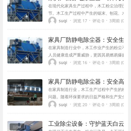
安阳
在现代化家具生产过程中，木工粉尘治理已成
节。木工生产过程中产生的锯末、刨花、木屑
胁，更因易燃易爆的特性存在严重安全隐患。
·
·
·
suqi
浏览 17
评论 0
3周前 (07-1
备，通过其高效除尘和安全设计，为家具企业
家具厂防静电除尘器：安全生产
新乡
在家具制造行业中，木工作业产生的粉尘不仅
人员健康造成严重威胁，更因其易燃易爆的特
的重大隐患。防静电除尘器作为现代家具厂必
·
·
·
suqi
浏览 16
评论 0
3周前 (07-1
保设备，通过先进的技术手段有效解决了木工
为家具行业的绿色可持续发展提供了坚实保障
家具厂防静电除尘器：安全高效
三门峡
在家具制造行业，木工生产过程中产生的粉尘
问题。随着环保要求的日益严格和生产安全标
已无法满足现代家具厂的需求。防静电除尘器
·
·
·
suqi
浏览 20
评论 0
3周前 (07-1
的高效除尘设备，凭借其卓越的性能和安全性
生产辅助设备。
工业除尘设备：守护蓝天白云的
三门峡