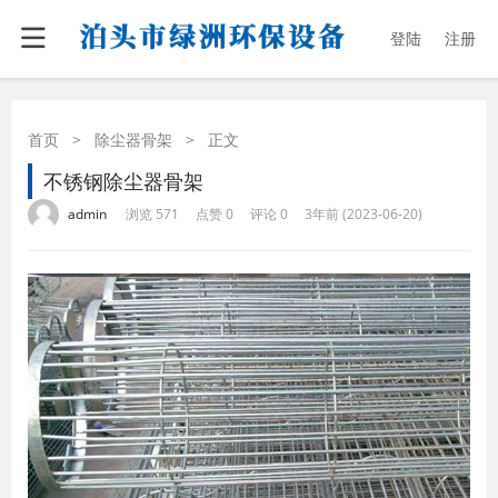
登陆
注册
首页
>
除尘器骨架
>
正文
不锈钢除尘器骨架
·
·
·
·
admin
浏览 571
点赞 0
评论 0
3年前 (2023-06-20)