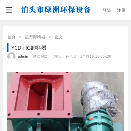
登陆
注册
首页
>
星型卸料器
>
正文
YCD-HG卸料器
·
·
·
·
admin
浏览 602
点赞 0
评论 0
3年前 (2023-06-20)