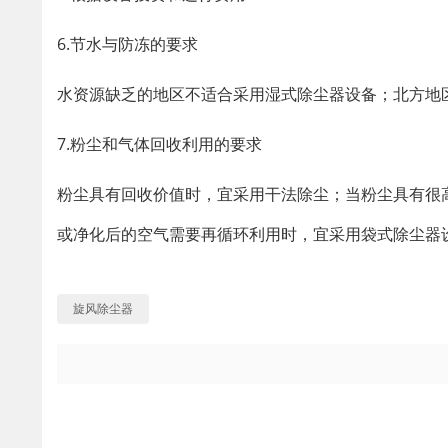
6.节水与防冻的要求
水资源缺乏的地区不适合采用湿式除尘器设备；北方地
7.粉尘和气体回收利用的要求
粉尘具有回收价值时，宜采用干法除尘；当粉尘具有很
或净化后的空气需要再循环利用时，宜采用袋式除尘器
旋风除尘器