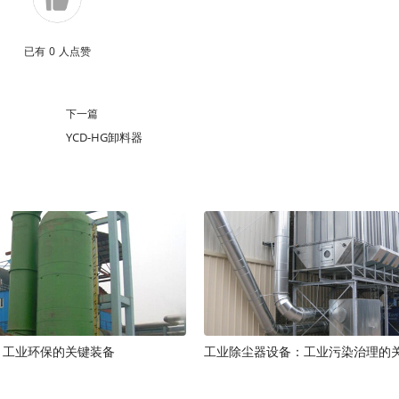
已有
0
人点赞
下一篇
YCD-HG卸料器
：工业环保的关键装备
工业除尘器设备：工业污染治理的