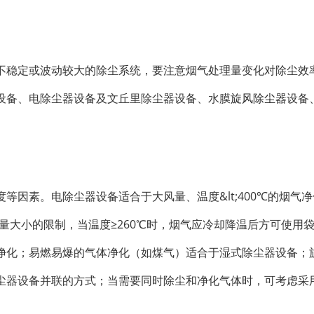
不稳定或波动较大的除尘系统，要注意烟气处理量变化对除尘效
设备、电除尘器设备及文丘里除尘器设备、水膜
旋风除尘器
设备
因素。电除尘器设备适合于大风量、温度&lt;400℃的烟气
烟气量大小的限制，当温度≥260℃时，烟气应冷却降温后方可使用
净化；易燃易爆的气体净化（如煤气）适合于湿式除尘器设备；
尘器设备并联的方式；当需要同时除尘和净化气体时，可考虑采