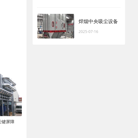
焊烟中央吸尘设备
2025-07-16
关键屏障