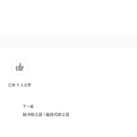
已有
0
人点赞
下一篇
脉冲除尘器 >扁袋式除尘器