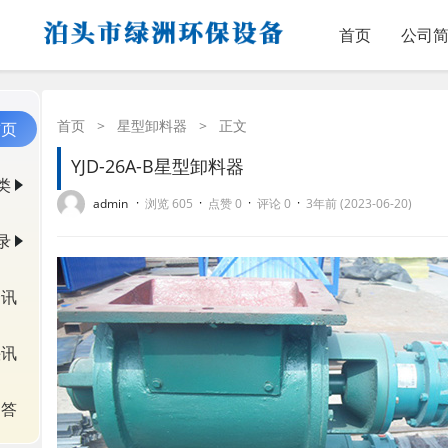
首页
公司
首页
>
星型卸料器
>
正文
首页
YJD-26A-B星型卸料器
类
·
·
·
·
admin
浏览 605
点赞 0
评论 0
3年前 (2023-06-20)
录
资讯
快讯
问答