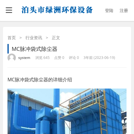
登陆
注册
首页
>
行业资讯
>
正文
MC脉冲袋式除尘器
·
·
·
·
system
浏览 645
点赞 0
评论 0
3年前 (2023-06-19)
MC脉冲袋式除尘器的详细介绍