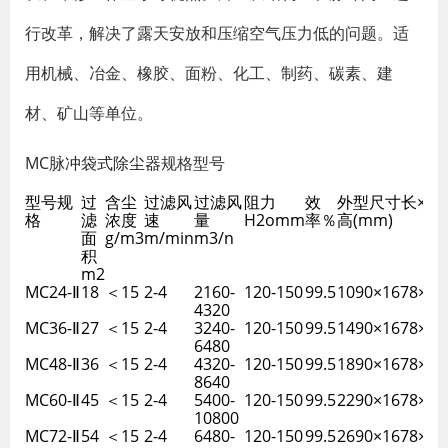
行改革，解决了露天安放和压缩空气压力低的问题。适
用机械、冶金、橡胶、面粉、化工、制药、碳素、建
材、矿山等单位。
MC脉冲袋式除尘器
规格型号
型号规
过
含尘
过滤风
过滤风
阻力
效
外型尺寸长×宽
格
滤
浓度
速
量
H2omm
率％
高(mm)
面
g/m3
m/min
m3/n
积
m2
MC24-Ⅱ
18
＜15
2-4
2160-
120-150
99.5
1090×1678×36
4320
MC36-Ⅱ
27
＜15
2-4
3240-
120-150
99.5
1490×1678×36
6480
MC48-Ⅱ
36
＜15
2-4
4320-
120-150
99.5
1890×1678×36
8640
MC60-Ⅱ
45
＜15
2-4
5400-
120-150
99.5
2290×1678×36
10800
MC72-Ⅱ
54
＜15
2-4
6480-
120-150
99.5
2690×1678×36