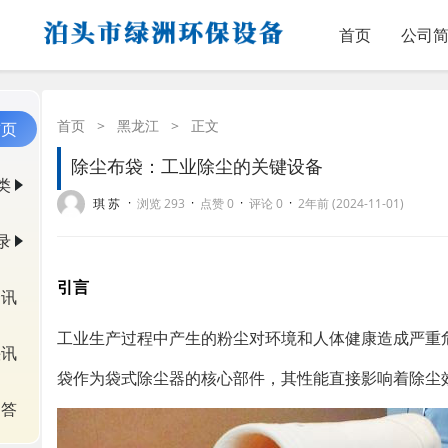
首页
公司
首页
>
黑龙江
>
正文
首页
除尘布袋：工业除尘的关键设备
类
·
·
·
·
琪 苏
浏览 293
点赞 0
评论 0
2年前 (2024-11-01)
录
引言
资讯
工业生产过程中产生的粉尘对环境和人体健康造成严重
快讯
袋作为袋式除尘器的核心部件，其性能直接影响着除尘
问答