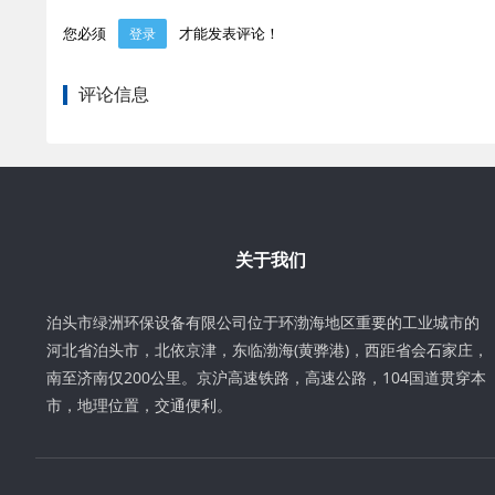
您必须
才能发表评论！
登录
评论信息
关于我们
泊头市绿洲环保设备有限公司位于环渤海地区重要的工业城市的
河北省泊头市，北依京津，东临渤海(黄骅港)，西距省会石家庄，
南至济南仅200公里。京沪高速铁路，高速公路，104国道贯穿本
市，地理位置，交通便利。