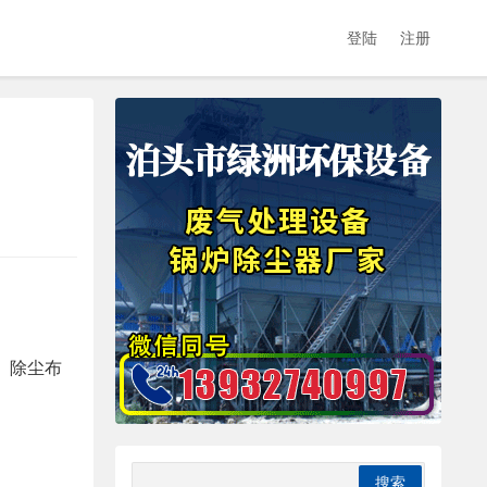
登陆
注册
。除尘布