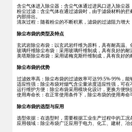
含尘气体进入除尘器
：含尘气体通过进风口进入除尘器
粉尘过滤
：含尘气体在通过滤袋时，由于滤袋材料的拦
内部排出。
清灰过程
：随着粉尘的不断积累，滤袋的过滤阻力增大
除尘布袋的类型及特点
玄武岩除尘布袋
：以玄武岩纤维为原料，具有耐高温、
玻璃纤维除尘布袋
：采用玻璃纤维制成，具有良好的耐
美塔斯除尘布袋
：采用诺梅克斯纤维制成，具有良好的
除尘布袋的优势
过滤效率高
：除尘布袋的过滤效率可达99.5%-99%
适应性强
：除尘布袋对烟气含尘量浓度适应性强，可在
运行维护方便
：除尘布袋采用模块化设计，更换方便快
使用寿命长
：在正常使用条件下，除尘布袋的使用寿命
除尘布袋的选型与应用
选型依据
：在选型时，需要根据工业生产过程中的工况
应用领域
：除尘布袋广泛应用于电力、化工、建材、冶