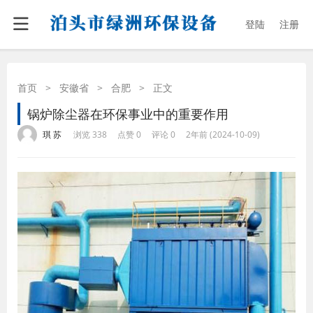
登陆
注册
首页
>
安徽省
>
合肥
>
正文
锅炉除尘器在环保事业中的重要作用
·
·
·
·
琪 苏
浏览 338
点赞 0
评论 0
2年前 (2024-10-09)