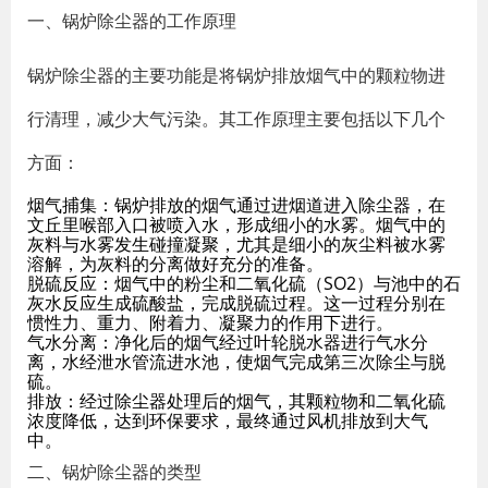
一、锅炉除尘器的工作原理
锅炉除尘器的主要功能是将锅炉排放烟气中的颗粒物进
行清理，减少大气污染。其工作原理主要包括以下几个
方面：
烟气捕集：锅炉排放的烟气通过进烟道进入除尘器，在
文丘里喉部入口被喷入水，形成细小的水雾。烟气中的
灰料与水雾发生碰撞凝聚，尤其是细小的灰尘料被水雾
溶解，为灰料的分离做好充分的准备。
脱硫反应：烟气中的粉尘和二氧化硫（SO2）与池中的石
灰水反应生成硫酸盐，完成脱硫过程。这一过程分别在
惯性力、重力、附着力、凝聚力的作用下进行。
气水分离：净化后的烟气经过叶轮脱水器进行气水分
离，水经泄水管流进水池，使烟气完成第三次除尘与脱
硫。
排放：经过除尘器处理后的烟气，其颗粒物和二氧化硫
浓度降低，达到环保要求，最终通过风机排放到大气
中。
二、锅炉除尘器的类型