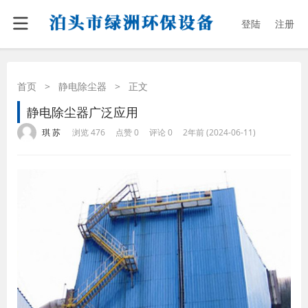
登陆
注册
首页
>
静电除尘器
>
正文
静电除尘器广泛应用
·
·
·
·
琪 苏
浏览 476
点赞 0
评论 0
2年前 (2024-06-11)