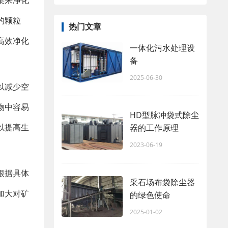
集来净化
的颗粒
热门文章
高效净化
一体化污水处理设
备
2025-06-30
以减少空
物中容易
HD型脉冲袋式除尘
以提高生
器的工作原理
2023-06-19
根据具体
采石场布袋除尘器
加大对矿
的绿色使命
2025-01-02