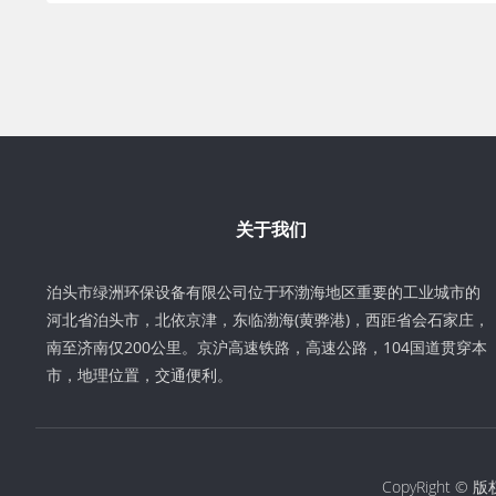
关于我们
泊头市绿洲环保设备有限公司位于环渤海地区重要的工业城市的
河北省泊头市，北依京津，东临渤海(黄骅港)，西距省会石家庄，
南至济南仅200公里。京沪高速铁路，高速公路，104国道贯穿本
市，地理位置，交通便利。
CopyRight