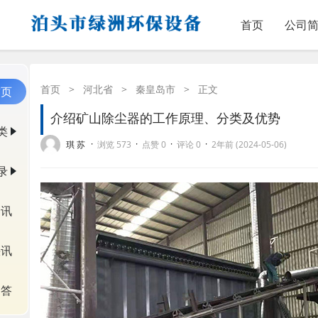
首页
公司
首页
>
河北省
>
秦皇岛市
>
正文
首页
介绍矿山除尘器的工作原理、分类及优势
类
·
·
·
·
琪 苏
浏览 573
点赞 0
评论 0
2年前 (2024-05-06)
录
资讯
快讯
问答