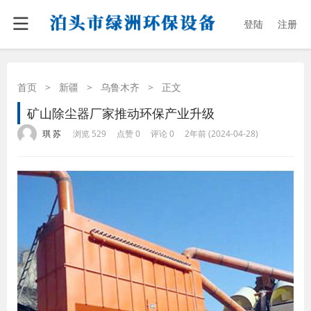
登陆
注册
首页
>
新疆
>
乌鲁木齐
>
正文
矿山除尘器厂家推动环保产业升级
·
·
·
·
琪 苏
浏览 529
点赞 0
评论 0
2年前 (2024-04-28)