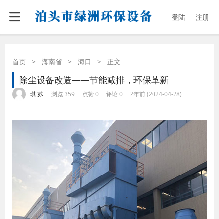
登陆
注册
首页
>
海南省
>
海口
>
正文
除尘设备改造——节能减排，环保革新
·
·
·
·
琪 苏
浏览 359
点赞 0
评论 0
2年前 (2024-04-28)