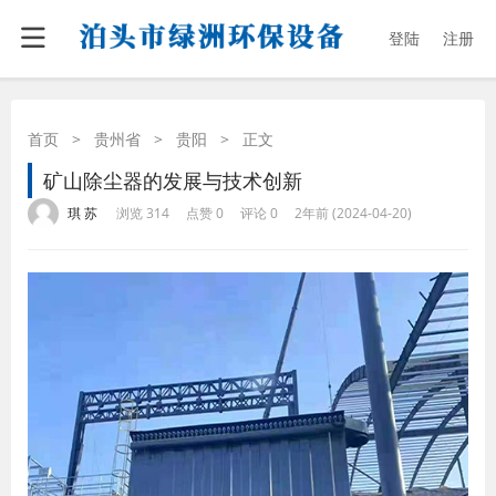
登陆
注册
首页
>
贵州省
>
贵阳
>
正文
矿山除尘器的发展与技术创新
·
·
·
·
琪 苏
浏览 314
点赞 0
评论 0
2年前 (2024-04-20)