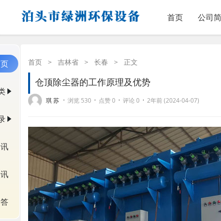
首页
公司
首页
>
吉林省
>
长春
>
正文
首页
仓顶除尘器的工作原理及优势
类
·
·
·
·
琪 苏
浏览 530
点赞 0
评论 0
2年前 (2024-04-07)
录
资讯
快讯
问答