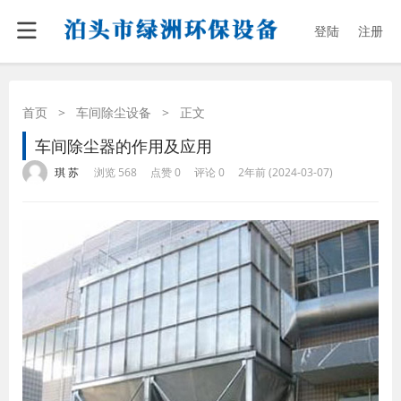
登陆
注册
首页
>
车间除尘设备
>
正文
车间除尘器的作用及应用
·
·
·
·
琪 苏
浏览 568
点赞 0
评论 0
2年前 (2024-03-07)