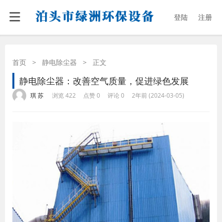
登陆
注册
首页
>
静电除尘器
>
正文
静电除尘器：改善空气质量，促进绿色发展
·
·
·
·
琪 苏
浏览 422
点赞 0
评论 0
2年前 (2024-03-05)