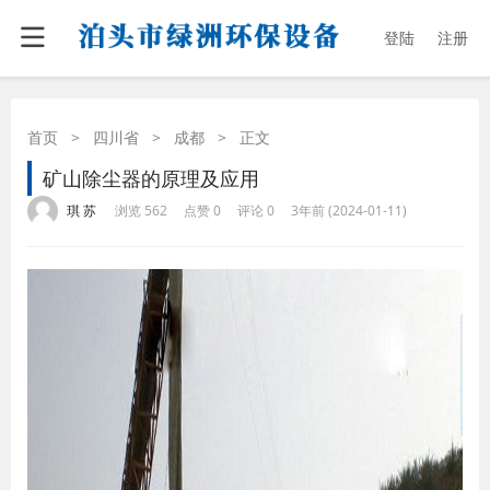
登陆
注册
首页
>
四川省
>
成都
>
正文
矿山除尘器的原理及应用
·
·
·
·
琪 苏
浏览 562
点赞 0
评论 0
3年前 (2024-01-11)