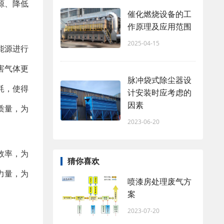
源、降低
催化燃烧设备的工
作原理及应用范围
2025-04-15
能源进行
害气体更
脉冲袋式除尘器设
耗，使得
计安装时应考虑的
因素
质量，为
2023-06-20
效率，为
猜你喜欢
力量，为
喷漆房处理废气方
案
2023-07-20