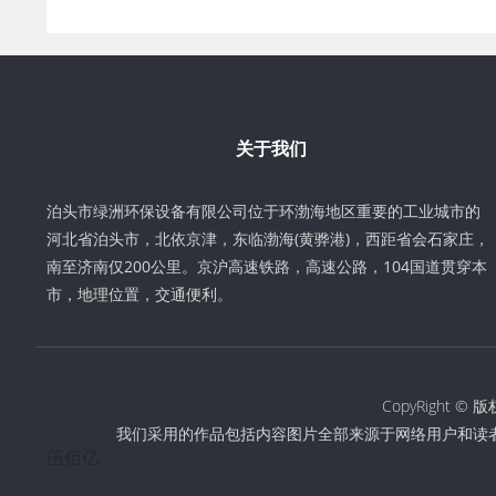
关于我们
泊头市绿洲环保设备有限公司位于环渤海地区重要的工业城市的
河北省泊头市，北依京津，东临渤海(黄骅港)，西距省会石家庄，
南至济南仅200公里。京沪高速铁路，高速公路，104国道贯穿本
市，地理位置，交通便利。
CopyRight
我们采用的作品包括内容图片全部来源于网络用户和读
伍佰亿