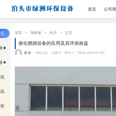
首页
公司
首页
>
湖南省
>
长沙
>
正文
首页
催化燃烧设备的应用及其环保效益
类
·
·
·
·
琪 苏
浏览 622
点赞 0
评论 0
3年前 (2024-01-04)
录
资讯
快讯
问答