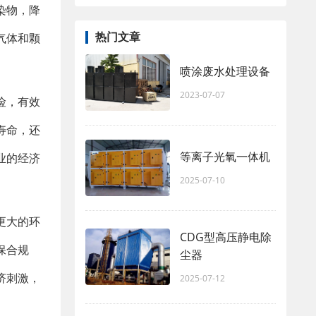
染物，降
热门文章
气体和颗
喷涂废水处理设备
2023-07-07
险，有效
寿命，还
等离子光氧一体机
业的经济
2025-07-10
更大的环
CDG型高压静电除
保合规
尘器
济刺激，
2025-07-12