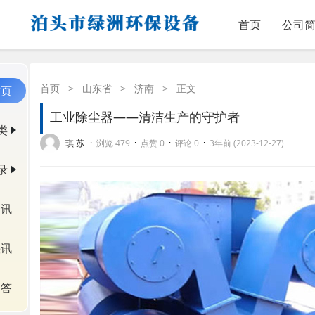
首页
公司
首页
>
山东省
>
济南
>
正文
首页
工业除尘器——清洁生产的守护者
类
·
·
·
·
琪 苏
浏览 479
点赞 0
评论 0
3年前 (2023-12-27)
录
资讯
快讯
问答