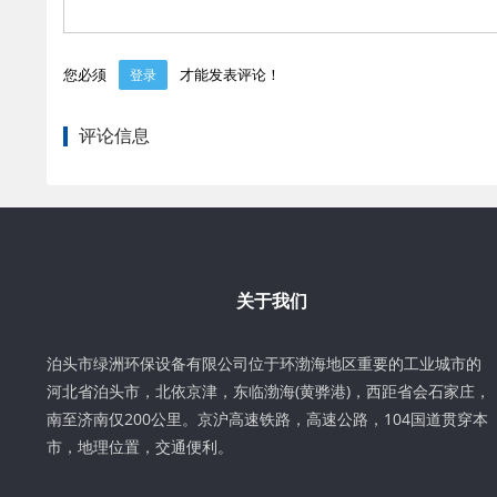
您必须
才能发表评论！
登录
评论信息
关于我们
泊头市绿洲环保设备有限公司位于环渤海地区重要的工业城市的
河北省泊头市，北依京津，东临渤海(黄骅港)，西距省会石家庄，
南至济南仅200公里。京沪高速铁路，高速公路，104国道贯穿本
市，地理位置，交通便利。