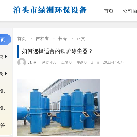
首页
公司
首页
>
吉林省
>
长春
>
正文
首页
如何选择适合的锅炉除尘器？
类
·
·
·
·
琪 苏
浏览 488
点赞 0
评论 0
3年前 (2023-11-07)
录
资讯
快讯
问答